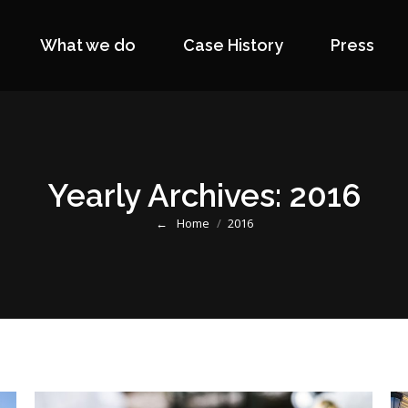
What we do
Case History
Press
What we do
Case History
Press
Yearly Archives:
2016
Home
2016
You are here: