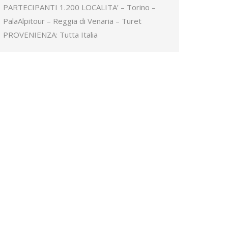
PARTECIPANTI 1.200 LOCALITA’ – Torino –
PalaAlpitour – Reggia di Venaria – Turet
PROVENIENZA: Tutta Italia
Istituto Bancario
Case history